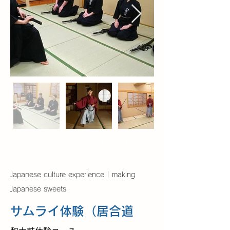
©
2000-2022
JIDAIYA ALL Rights
Reserved.
Japanese culture experience | making
Japanese sweets
サムライ体験（居合道