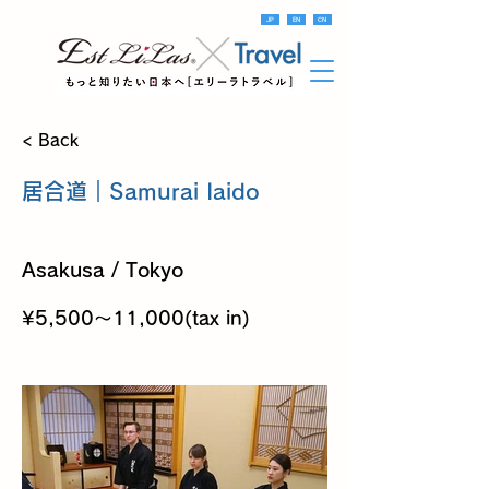
JP
EN
CN
< Back
居合道｜Samurai Iaido
Asakusa / Tokyo
¥5,500〜11,000(tax in)