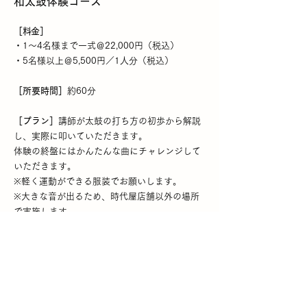
和太鼓体験
コース
［料金］
・1～4名様まで一式＠22,000円（税込）
・5名様以上＠5,500円／1人分（税込）
［所要時間］
約60分
［プラン］
講師が太鼓の打ち方の初歩から解説
し、実際に叩いていただき
ます。
体験の終盤にはかんたんな曲にチャレンジして
いただきます。
※軽く運動ができる服装でお願いします。
※大きな音が出るため、時代屋店舗以外の場所
で実施します。
オ
プション｜和太鼓満喫プラン
・追
加＠3,300円／1人（税込）
［プラン］半纏、腹掛、股引を着て、本格的な
太鼓打ちを体験していただくプランです。