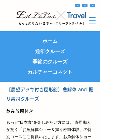
JP
EN
CN
ホーム
通年クルーズ
季節のクルーズ
カルチャーコネクト
【展望デッキ付き屋形船】魚解体 and 握
り寿司クルーズ
飲み放題付き
もっと“日本食”を楽しみたい方には、 寿司職人
が捌く「お魚解体ショー＆握り寿司体験」の特
別コースこご提供いたします。お魚解体ショー