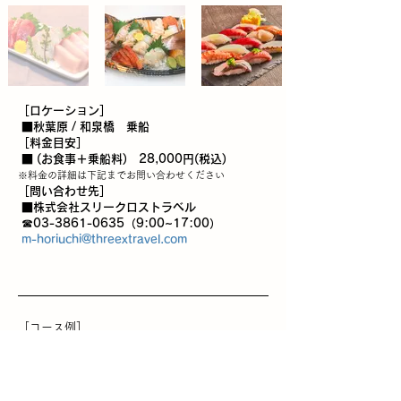
［ロケーション］
■秋葉原 / 和泉橋 乗船
［
料金目安］
■ (お食事＋乗船料) 28,000円(税込)
※料金の詳細
は下記までお問い合わせください
［問い合わせ先］
■株式会社スリークロストラベル
☎03-3861-0635（9:00~17:00）
m-horiuchi@threextravel.com
［コース例］
・浅草橋乗船場発着▶築地大橋付近(東京タワ
ー)▶桜橋付近(スカイツリー)▶浅草橋乗船場
終
了
［貸切船ー予約時間］