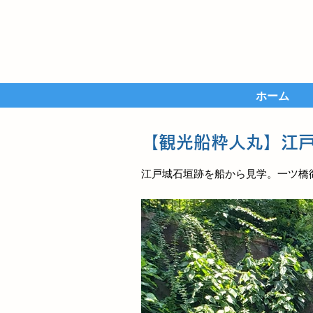
ホーム
【観光船粋人丸】江
江戸城石垣跡を船から見学。
一ツ橋