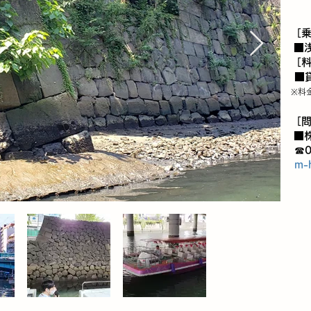
［
■
［
■貸
※料
［
■
☎0
m-