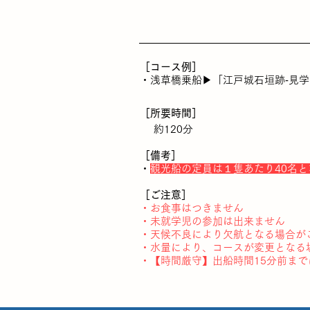
［コース例］
・浅草橋乗船▶「江戸城石垣跡‐見
［所要時間］
約120分
［備考］
・
観光船の定員は１隻あたり40名と
［ご注意］
・お食事はつきません
・未就学児の参加は出来ません
・天候不良により欠航となる場合が
・水量により、コースが変更となる
・【時間厳守】出船時間15分前ま