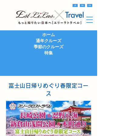
JP
EN
CN
ホーム
通年クルーズ
季節のクルーズ
特集
富士山日帰りめぐり春限定コー
ス