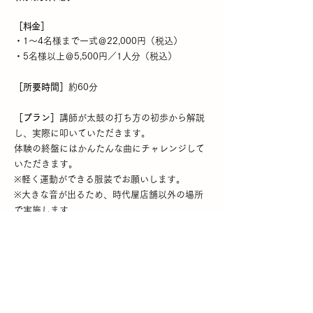
［料金］
・1～4名様まで一式＠22,000円（税込）
・5名様以上＠5,500円／1人分（税込）
［所要時間］
約60分
［プラン］
講師が太鼓の打ち方の初歩から解説
し、実際に叩いていただき
ます。
体験の終盤にはかんたんな曲にチャレンジして
いただきます。
※軽く運動ができる服装でお願いします。
※大きな音が出るため、時代屋店舗以外の場所
で実施します。
オ
プション｜和太鼓満喫プラン
・追
加＠3,300円／1人（税込）
［プラン］半纏、腹掛、股引を着て、本格的な
太鼓打ちを体験していただくプランです。