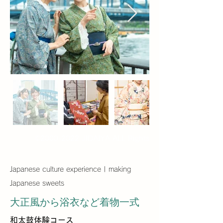
©
2000-2022
JIDAIYA ALL Rights
Reserved.
Japanese culture experience | making
Japanese sweets
大正風から浴衣など着物一式
和太鼓体験
コース