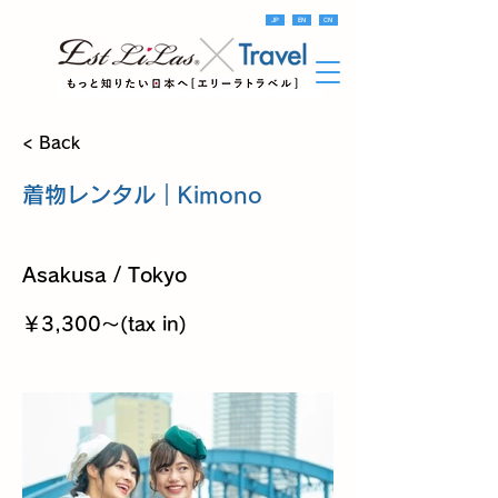
JP
EN
CN
< Back
着物レンタル｜Kimono
Asakusa / Tokyo
￥3,300〜(tax in)