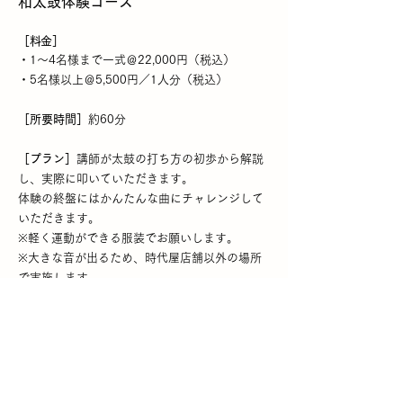
和太鼓体験
コース
［料金］
・1～4名様まで一式＠22,000円（税込）
・5名様以上＠5,500円／1人分（税込）
［所要時間］
約60分
［プラン］
講師が太鼓の打ち方の初歩から解説
し、実際に叩いていただき
ます。
体験の終盤にはかんたんな曲にチャレンジして
いただきます。
※軽く運動ができる服装でお願いします。
※大きな音が出るため、時代屋店舗以外の場所
で実施します。
オ
プション｜和太鼓満喫プラン
・追
加＠3,300円／1人（税込）
［プラン］半纏、腹掛、股引を着て、本格的な
太鼓打ちを体験していただくプランです。