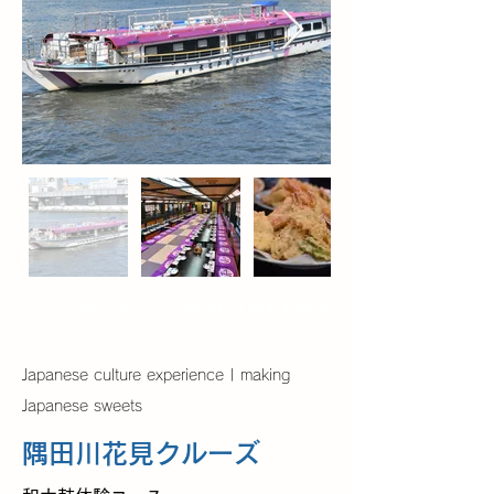
©
2000-2022
JIDAIYA ALL Rights
Reserved.
Japanese culture experience | making
Japanese sweets
隅田川花見クルーズ