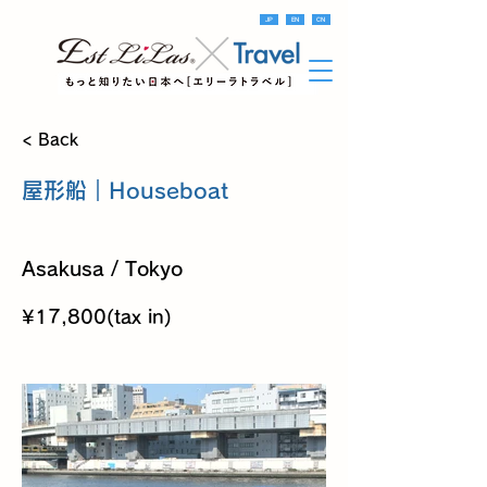
JP
EN
CN
< Back
屋形船｜Houseboat
Asakusa / Tokyo
¥17,800(tax in)