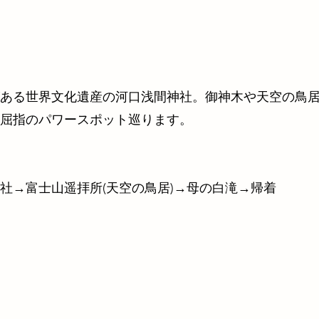
ある世界文化遺産の河口浅間神社。御神木や天空の鳥
屈指のパワースポット巡ります。
社→富士山遥拝所(天空の鳥居)→母の白滝→帰着