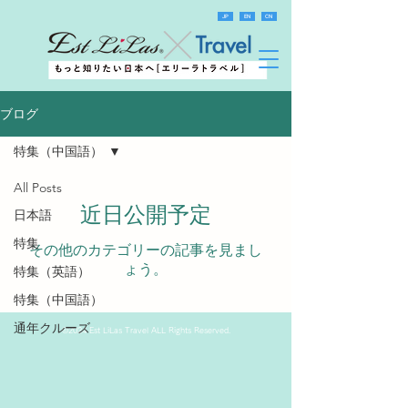
JP
EN
CN
ブログ
特集（中国語）
All Posts
近日公開予定
日本語
特集
その他のカテゴリーの記事を見まし
ょう。
特集（英語）
特集（中国語）
通年クルーズ
©
2024 Est LiLas Travel
ALL Rights Reserved.
通年クルーズ（英
語）
通年クルーズ（中