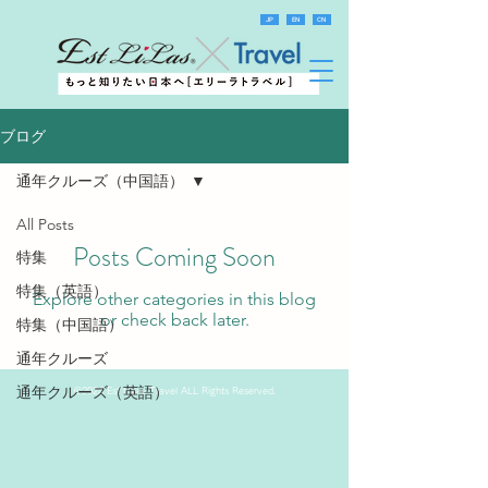
JP
EN
CN
ブログ
通年クルーズ（中国語）
All Posts
Posts Coming Soon
特集
特集（英語）
Explore other categories in this blog
or check back later.
特集（中国語）
通年クルーズ
通年クルーズ（英語）
©
2024 Est LiLas Travel
ALL Rights Reserved.
通年クルーズ（中国語）
季節クルーズ