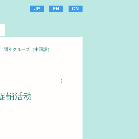
JP
EN
CN
通年クルーズ（中国語）
促销活动